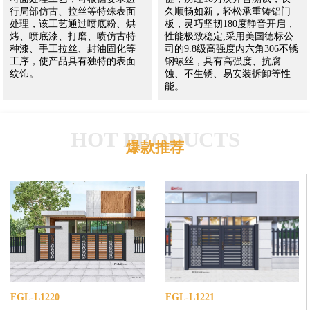
行局部仿古、拉丝等特殊表面
久顺畅如新，轻松承重铸铝门
处理，该工艺通过喷底粉、烘
板，灵巧坚韧180度静音开启，
烤、喷底漆、打磨、喷仿古特
性能极致稳定;采用美国德标公
种漆、手工拉丝、封油固化等
司的9.8级高强度内六角306不锈
工序，使产品具有独特的表面
钢螺丝，具有高强度、抗腐
纹饰。
蚀、不生锈、易安装拆卸等性
能。
HOT PRODUCTS
爆款推荐
FGL-L1220
FGL-L1221