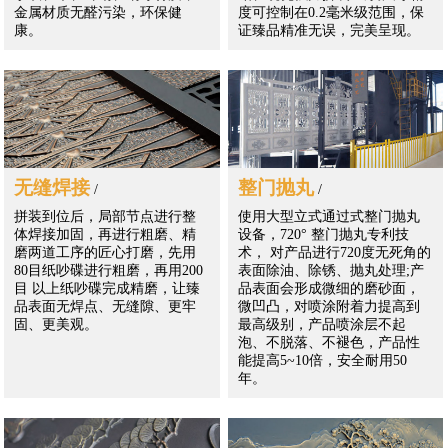
金属材质无醛污染，环保健
度可控制在0.2毫米级范围，保
康。
证臻品精准无误，完美呈现。
无缝焊接
整门抛丸
/
/
拼装到位后，局部节点进行整
使用大型立式通过式整门抛丸
体焊接加固，再进行粗磨、精
设备，720° 整门抛丸专利技
磨两道工序的匠心打磨，先用
术， 对产品进行720度无死角的
80目纸吵碟进行粗磨，再用200
表面除油、除锈、抛丸处理;产
目 以上纸吵碟完成精磨，让臻
品表面会形成微细的磨砂面，
品表面无焊点、无缝隙、更牢
微凹凸，对喷涂附着力提高到
固、更美观。
最高级别，产品喷涂层不起
泡、不脱落、不褪色，产品性
能提高5~10倍，安全耐用50
年。