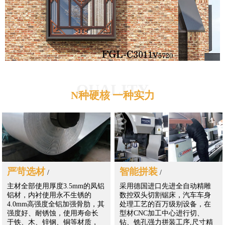
QUALITY
N种硬核 一种实力
严苛选材
智能拼装
/
/
主材全部使用厚度3.5mm的凤铝
采用德国进口先进全自动精雕
铝材，内衬使用永不生锈的
数控双头切割锯床，汽车车身
4.0mm高强度全铝加强骨肋，其
处理工艺的百万级别设备，在
强度好、耐锈蚀，使用寿命长
型材CNC加工中心进行切、
于铁、木、锌钢、铜等材质，
钻、铣孔强力拼装工序,尺寸精