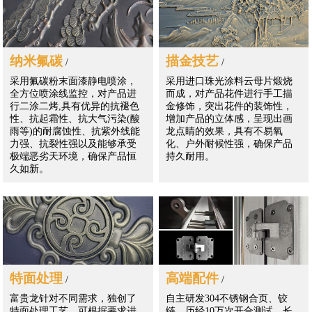
纳米氟碳
描金技艺
/
/
采用氟碳粉末面漆静电喷涂，
采用进口珠光涂料云母片煅烧
全方位喷涂线监控，对产品进
而成，对产品花件进行手工描
行二涂二烤,具有优异的抗褪色
金修饰，突出花件的装饰性，
性、抗起霜性、抗大气污染(酸
增加产品的立体感，呈现出画
雨等)的耐腐蚀性、抗紫外线能
龙点睛的效果，具有不易氧
力强、抗裂性强以及能够承受
化、户外耐候性强，确保产品
极端恶劣天环境，确保产品恒
持久耐用。
久如新。
特面处理
高端配件
/
/
富贵龙针对不同需求，独创了
自主研发304不锈钢合页、铰
特面处理工艺，可根据要求进
链，历经10万次开合测试，长