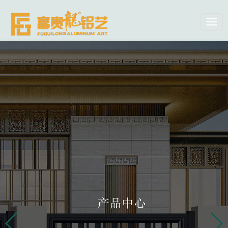
切
换
导
航